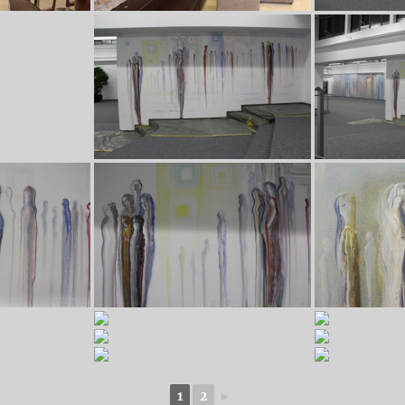
1
2
►